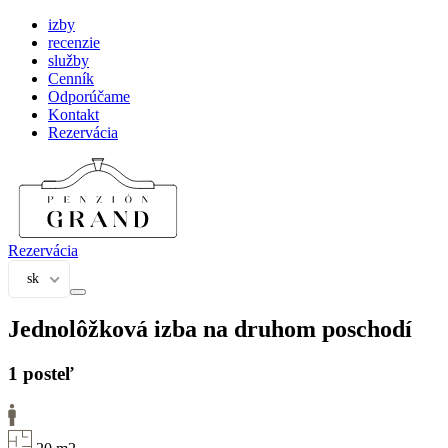
izby
recenzie
služby
Cenník
Odporúčame
Kontakt
Rezervácia
Rezervácia
sk
Jednolôžková izba na druhom poschodí
1 posteľ