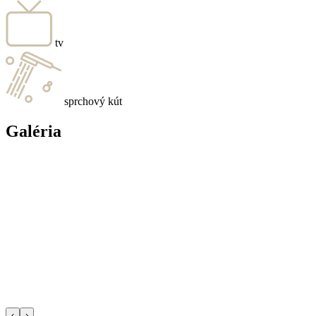
tv
sprchový kút
Galéria
‹
›