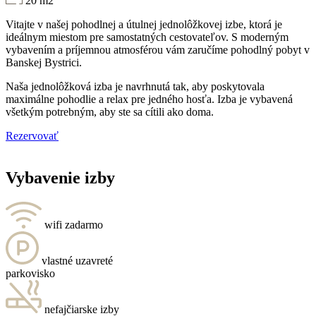
20 m2
Vitajte v našej pohodlnej a útulnej jednolôžkovej izbe, ktorá je
ideálnym miestom pre samostatných cestovateľov. S moderným
vybavením a príjemnou atmosférou vám zaručíme pohodlný pobyt v
Banskej Bystrici.
Naša jednolôžková izba je navrhnutá tak, aby poskytovala
maximálne pohodlie a relax pre jedného hosťa. Izba je vybavená
všetkým potrebným, aby ste sa cítili ako doma.
Rezervovať
Vybavenie izby
wifi zadarmo
vlastné uzavreté
parkovisko
nefajčiarske izby