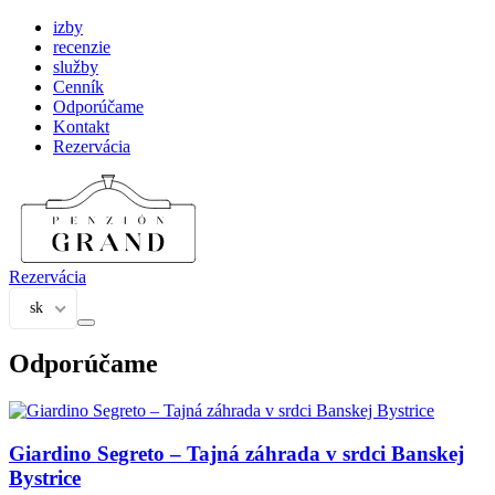
izby
recenzie
služby
Cenník
Odporúčame
Kontakt
Rezervácia
Rezervácia
sk
Odporúčame
Giardino Segreto – Tajná záhrada v srdci Banskej
Bystrice