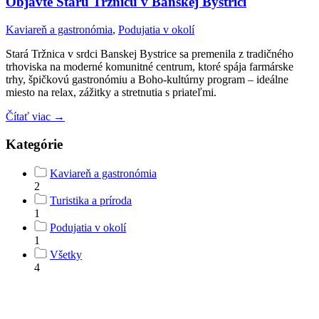
Objavte Starú Tržnicu v Banskej Bystrici
Kaviareň a gastronómia
,
Podujatia v okolí
Stará Tržnica v srdci Banskej Bystrice sa premenila z tradičného
trhoviska na moderné komunitné centrum, ktoré spája farmárske
trhy, špičkovú gastronómiu a Boho-kultúrny program – ideálne
miesto na relax, zážitky a stretnutia s priateľmi.
Čítať viac →
Kategórie
Kaviareň a gastronómia
2
Turistika a príroda
1
Podujatia v okolí
1
Všetky
4