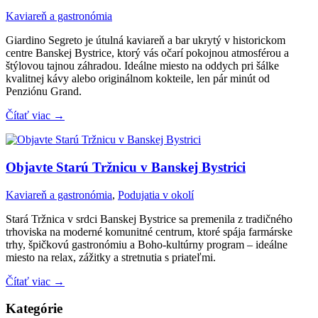
Kaviareň a gastronómia
Giardino Segreto je útulná kaviareň a bar ukrytý v historickom
centre Banskej Bystrice, ktorý vás očarí pokojnou atmosférou a
štýlovou tajnou záhradou. Ideálne miesto na oddych pri šálke
kvalitnej kávy alebo originálnom kokteile, len pár minút od
Penziónu Grand.
Čítať viac →
Objavte Starú Tržnicu v Banskej Bystrici
Kaviareň a gastronómia
,
Podujatia v okolí
Stará Tržnica v srdci Banskej Bystrice sa premenila z tradičného
trhoviska na moderné komunitné centrum, ktoré spája farmárske
trhy, špičkovú gastronómiu a Boho-kultúrny program – ideálne
miesto na relax, zážitky a stretnutia s priateľmi.
Čítať viac →
Kategórie