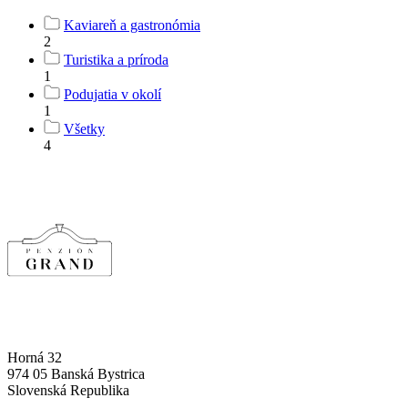
Kaviareň a gastronómia
2
Turistika a príroda
1
Podujatia v okolí
1
Všetky
4
Horná 32
974 05 Banská Bystrica
Slovenská Republika