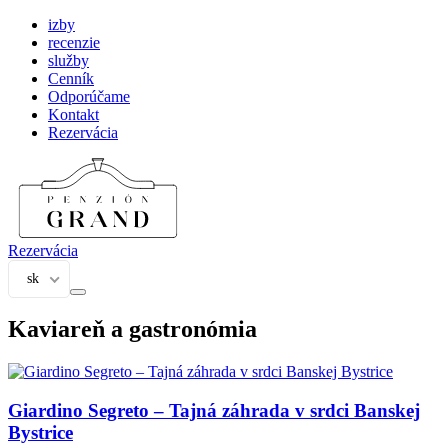
izby
recenzie
služby
Cenník
Odporúčame
Kontakt
Rezervácia
Rezervácia
sk
Kaviareň a gastronómia
Giardino Segreto – Tajná záhrada v srdci Banskej
Bystrice