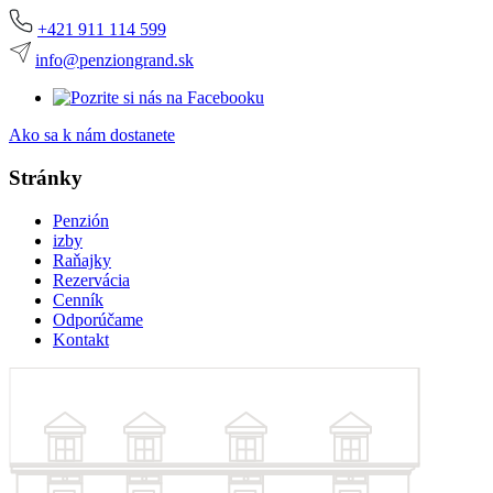
+421 911 114 599
info@penziongrand.sk
Ako sa k nám dostanete
Stránky
Penzión
izby
Raňajky
Rezervácia
Cenník
Odporúčame
Kontakt